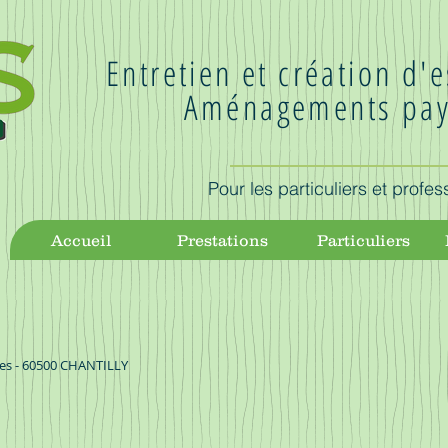
Entretien et création d'
Aménagements pay
Pour les particuliers et profes
Accueil
Prestations
Particuliers
ges - 60500 CHANTILLY