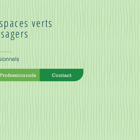
espaces verts
sagers
sionnels
Professionnels
Contact