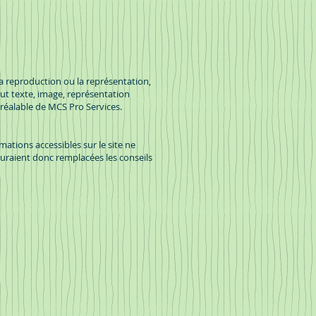
 La reproduction ou la représentation,
ut texte, image, représentation
éalable de MCS Pro Services.
mations accessibles sur le site ne
uraient donc remplacées les conseils