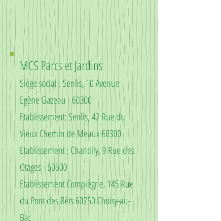
MCS Parcs et Jardins
Siège social : Senlis, 10 Avenue
Egène Gazeau - 60300
Etablissement: Senlis, 42 Rue du
Vieux Chemin de Meaux 60300
Etablissement : Chantilly, 9 Rue des
Otages - 60500
Etablissement Compiègne, 145 Rue
du Pont des Rêts 60750 Choisy-au-
Bac