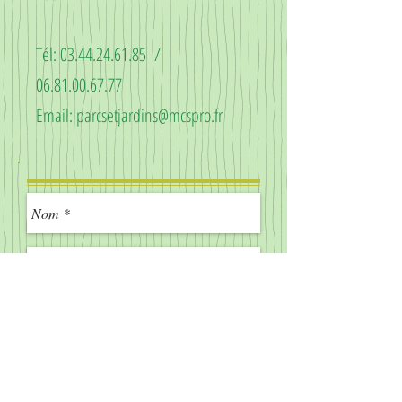
Tél:
03.44.24.61.85
/
06.81.00.67.77
Email:
parcsetjardins@mcspro.fr